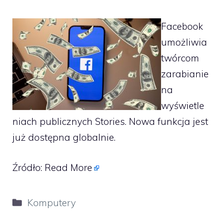
Facebook
umożliwia
twórcom
zarabianie
na
wyświetle
niach publicznych Stories. Nowa funkcja jest
już dostępna globalnie.
Źródło:
Read More
Kategorie
Komputery