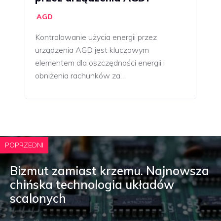
AGD
Kontrolowanie użycia energii przez
urządzenia AGD jest kluczowym
elementem dla oszczędności energii i
obniżenia rachunków za…
POPRZEDNI
Bizmut zamiast krzemu. Najnowsza
chińska technologia układów
scalonych