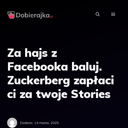
Przejdź
do
MENU
treści
Za hajs z
Facebooka baluj.
Zuckerberg zapłaci
ci za twoje Stories
Dodano:
14 marca, 2025