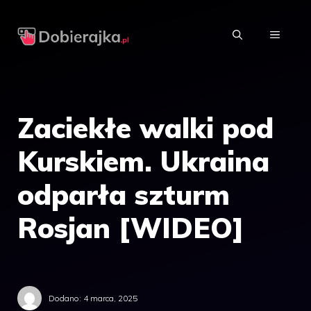
Przejdź
do
MENU
treści
Zaciekłe walki pod
Kurskiem. Ukraina
odparła szturm
Rosjan [WIDEO]
Dodano:
4 marca, 2025