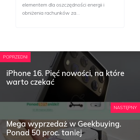
elementem dla oszczędności energii i
obniżenia rachunków za…
POPRZEDNI
iPhone 16. Pięć nowości, na które
warto czekać
NASTĘPNY
Mega wyprzedaż w Geekbuying.
Ponad 50 proc. taniej