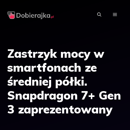
Przejdź
do
MENU
treści
Zastrzyk mocy w
smartfonach ze
średniej półki.
Snapdragon 7+ Gen
3 zaprezentowany