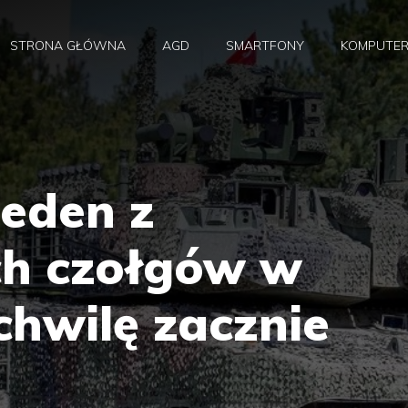
STRONA GŁÓWNA
AGD
SMARTFONY
KOMPUTE
jeden z
ch czołgów w
 chwilę zacznie