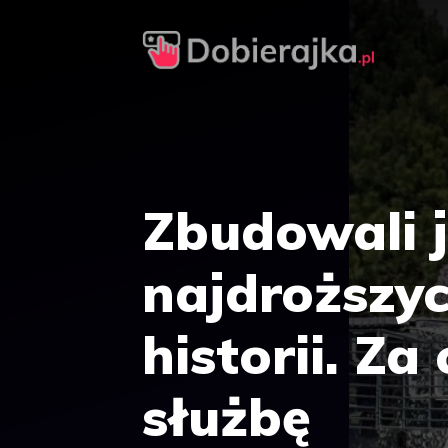
Przejdź
do
treści
Zbudowali 
najdroższy
historii. Za
służbę