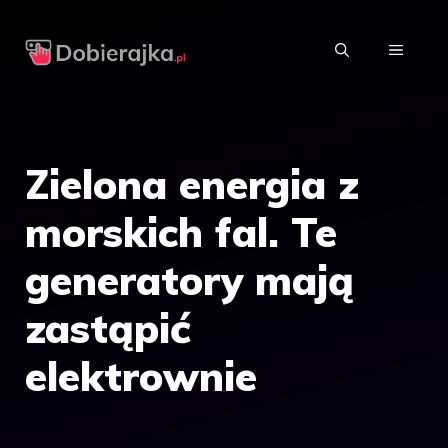
Przejdź
do
MENU
treści
Zielona energia z
morskich fal. Te
generatory mają
zastąpić
elektrownie