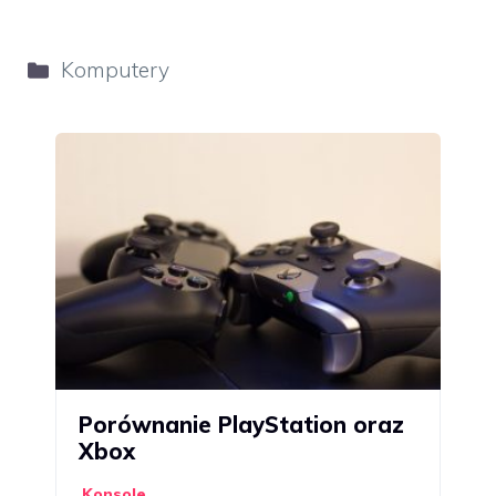
Kategorie
Komputery
Porównanie PlayStation oraz
Xbox
Konsole