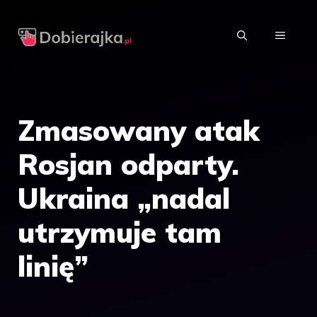
Przejdź
do
MENU
treści
Zmasowany atak
Rosjan odparty.
Ukraina „nadal
utrzymuje tam
linię”