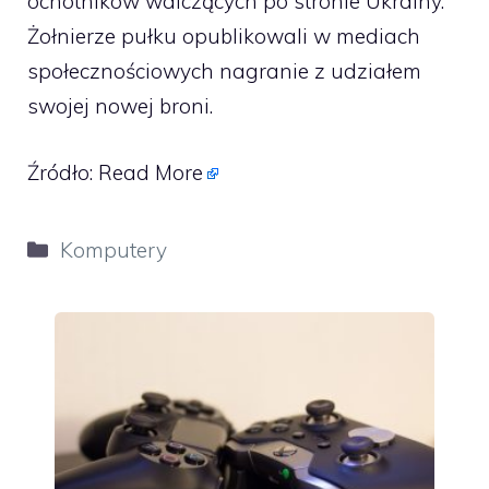
ochotników walczących po stronie Ukrainy.
Żołnierze pułku opublikowali w mediach
społecznościowych nagranie z udziałem
swojej nowej broni.
Źródło:
Read More
Kategorie
Komputery