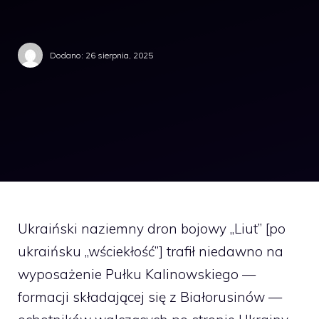
Dodano:
26 sierpnia, 2025
Ukraiński naziemny dron bojowy „Liut” [po
ukraińsku „wściekłość”] trafił niedawno na
wyposażenie Pułku Kalinowskiego —
formacji składającej się z Białorusinów —