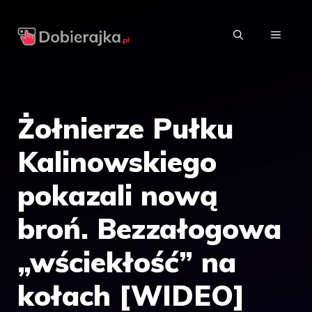
Przejdź
do
MENU
treści
Żołnierze Pułku
Kalinowskiego
pokazali nową
broń. Bezzałogowa
„wściekłość” na
kołach [WIDEO]