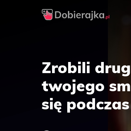
Przejdź
do
treści
Zrobili dru
twojego sm
się podczas