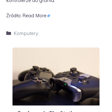
kontrolerze do grania.
Źródło:
Read More
Kategorie
Komputery