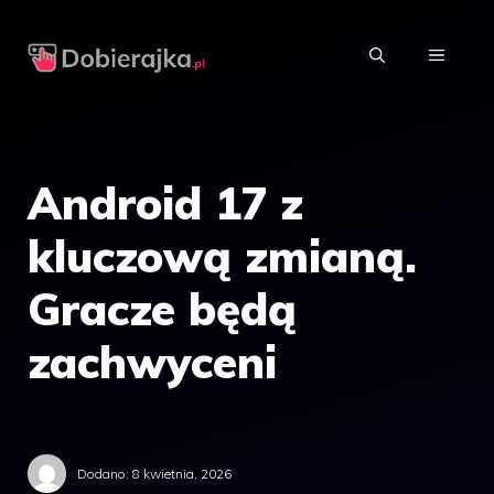
Przejdź
do
MENU
treści
Android 17 z
kluczową zmianą.
Gracze będą
zachwyceni
Dodano:
8 kwietnia, 2026