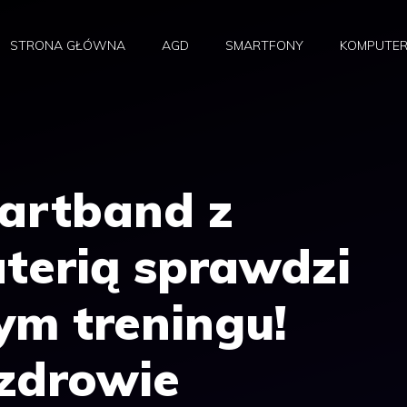
STRONA GŁÓWNA
AGD
SMARTFONY
KOMPUTE
martband z
terią sprawdzi
ym treningu!
 zdrowie