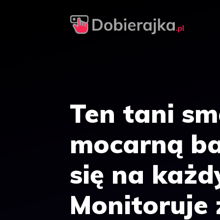
Przejdź
do
treści
Ten tani s
mocarną ba
się na każd
Monitoruje