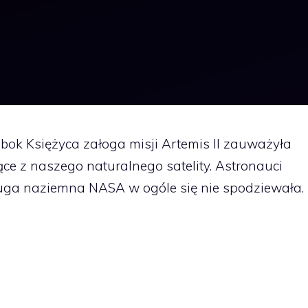
bok Księżyca załoga misji Artemis II zauważyła
ące z naszego naturalnego satelity. Astronauci
sługa naziemna NASA w ogóle się nie spodziewała.