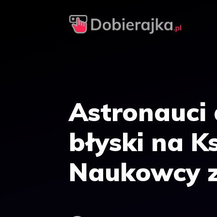
Przejdź
do
treści
Astronauci 
błyski na K
Naukowcy z