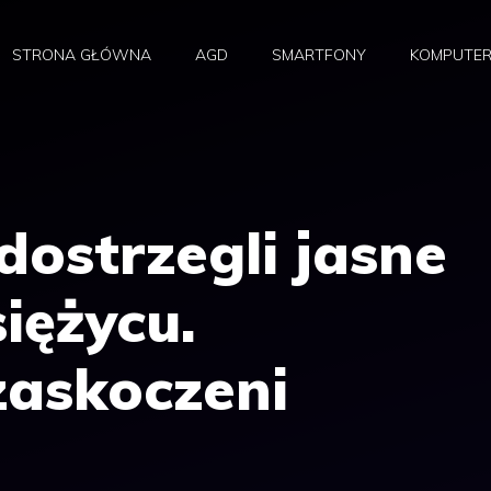
STRONA GŁÓWNA
AGD
SMARTFONY
KOMPUTE
dostrzegli jasne
siężycu.
askoczeni