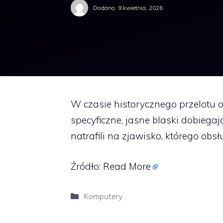
Dodano:
9 kwietnia, 2026
W czasie historycznego przelotu o
specyficzne, jasne blaski dobiegaj
natrafili na zjawisko, którego ob
Źródło:
Read More
Kategorie
Komputery