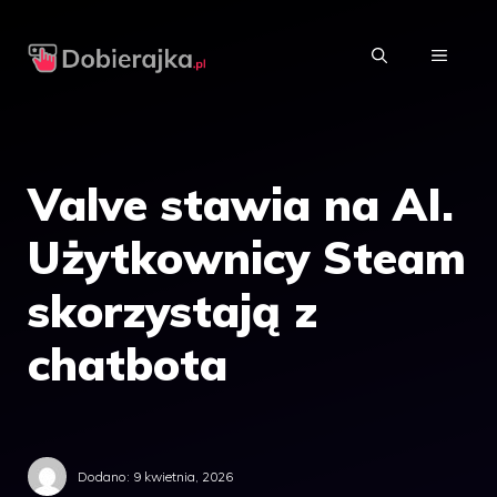
Przejdź
do
MENU
treści
Valve stawia na AI.
Użytkownicy Steam
skorzystają z
chatbota
Dodano:
9 kwietnia, 2026