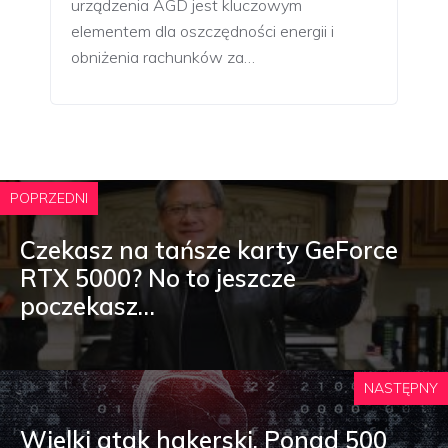
urządzenia AGD jest kluczowym
elementem dla oszczędności energii i
obniżenia rachunków za…
POPRZEDNI
Czekasz na tańsze karty GeForce
RTX 5000? No to jeszcze
poczekasz…
NASTĘPNY
Wielki atak hakerski. Ponad 500