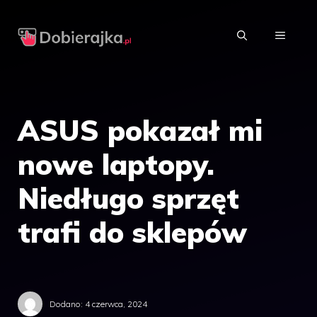
Przejdź
do
MENU
treści
ASUS pokazał mi
nowe laptopy.
Niedługo sprzęt
trafi do sklepów
Dodano:
4 czerwca, 2024