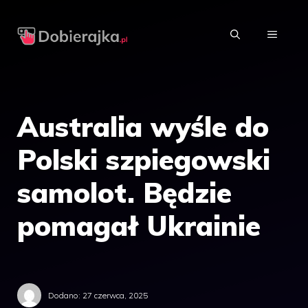
Przejdź
do
MENU
treści
Australia wyśle do
Polski szpiegowski
samolot. Będzie
pomagał Ukrainie
Dodano:
27 czerwca, 2025