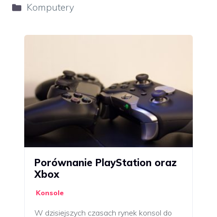
Kategorie
Komputery
Porównanie PlayStation oraz
Xbox
Konsole
W dzisiejszych czasach rynek konsol do