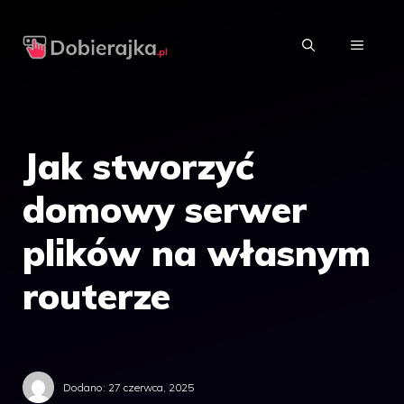
Przejdź
do
MENU
treści
Jak stworzyć
domowy serwer
plików na własnym
routerze
Dodano:
27 czerwca, 2025