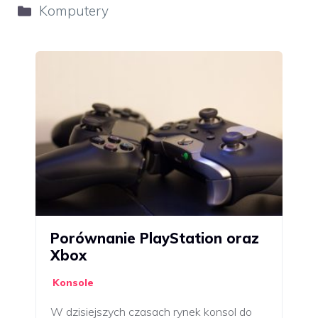
Kategorie
Komputery
Porównanie PlayStation oraz
Xbox
Konsole
W dzisiejszych czasach rynek konsol do