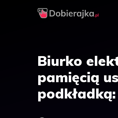
Przejdź
do
treści
Biurko elek
pamięcią us
podkładką: 