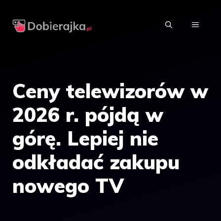
Przejdź
do
MENU
treści
Ceny telewizorów w
2026 r. pójdą w
górę. Lepiej nie
odkładać zakupu
nowego TV