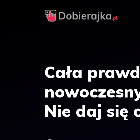
Przejdź
do
treści
Cała prawd
nowoczesny
Nie daj się 