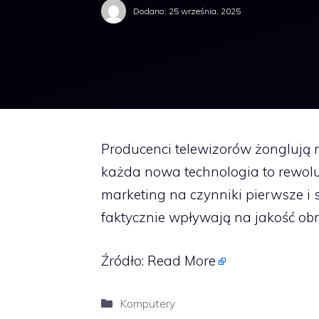
Dodano:
25 września, 2025
Producenci telewizorów żonglują
każda nowa technologia to rewoluc
marketing na czynniki pierwsze 
faktycznie wpływają na jakość obr
Źródło:
Read More
Kategorie
Komputery