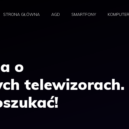
STRONA GŁÓWNA
AGD
SMARTFONY
KOMPUTE
a o
ch telewizorach.
oszukać!