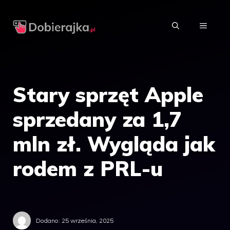
Przejdź
do
MENU
treści
Stary sprzęt Apple
sprzedany za 1,7
mln zł. Wygląda jak
rodem z PRL-u
Dodano:
25 września, 2025