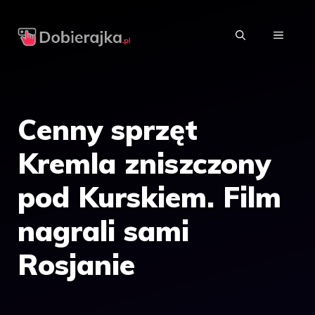
Przejdź
do
MENU
treści
Cenny sprzęt
Kremla zniszczony
pod Kurskiem. Film
nagrali sami
Rosjanie