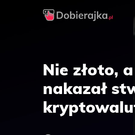
Przejdź
do
treści
Nie złoto, 
nakazał st
kryptowalu