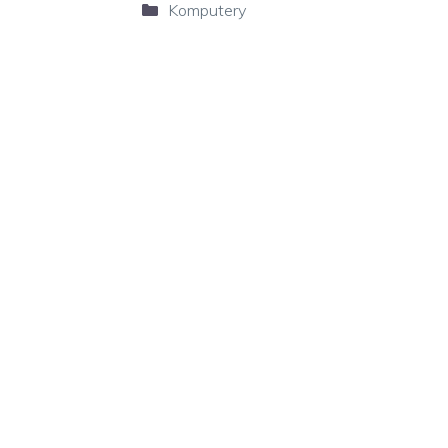
Kategorie
Komputery