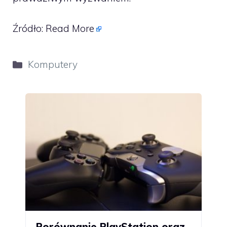
Źródło:
Read More
Kategorie
Komputery
Porównanie PlayStation oraz