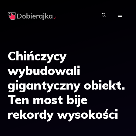
Przejdź
do
MENU
treści
Chińczycy
wybudowali
gigantyczny obiekt.
Ten most bije
rekordy wysokości