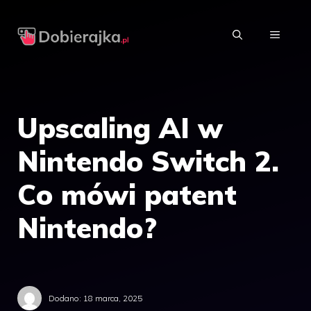
Przejdź
do
MENU
treści
Upscaling AI w
Nintendo Switch 2.
Co mówi patent
Nintendo?
Dodano:
18 marca, 2025