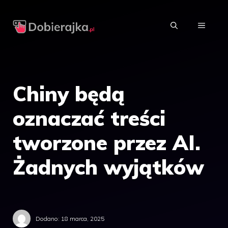
Przejdź
do
MENU
treści
Chiny będą
oznaczać treści
tworzone przez AI.
Żadnych wyjątków
Dodano:
18 marca, 2025