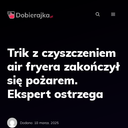
Przejdź
do
MENU
treści
Trik z czyszczeniem
air fryera zakończył
się pożarem.
Ekspert ostrzega
Dodano:
18 marca, 2025