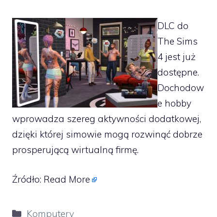
DLC do
The Sims
4 jest już
dostępne.
Dochodow
e hobby
wprowadza szereg aktywności dodatkowej,
dzięki której simowie mogą rozwinąć dobrze
prosperującą wirtualną firmę.
Źródło:
Read More
Kategorie
Komputery