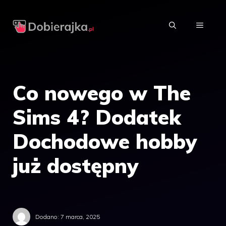
Przejdź
do
MENU
treści
Co nowego w The
Sims 4? Dodatek
Dochodowe hobby
już dostępny
Dodano:
7 marca, 2025