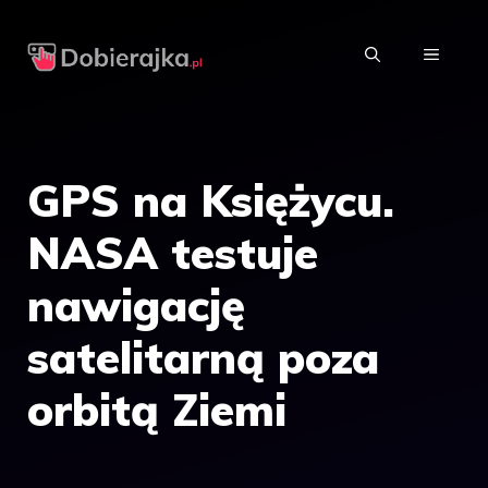
Przejdź
do
MENU
treści
GPS na Księżycu.
NASA testuje
nawigację
satelitarną poza
orbitą Ziemi