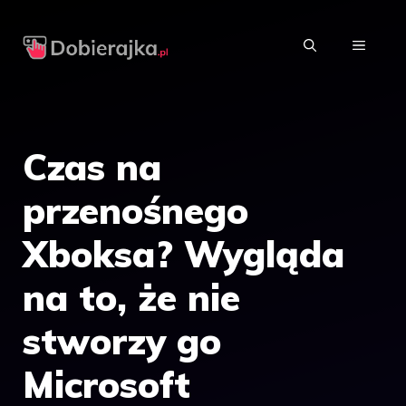
Przejdź
do
MENU
treści
Czas na
przenośnego
Xboksa? Wygląda
na to, że nie
stworzy go
Microsoft