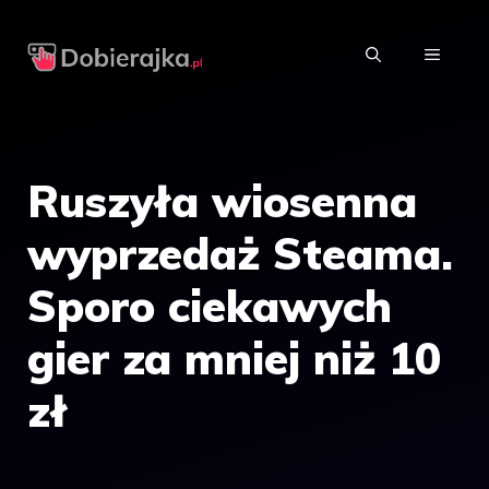
Przejdź
do
MENU
treści
Ruszyła wiosenna
wyprzedaż Steama.
Sporo ciekawych
gier za mniej niż 10
zł