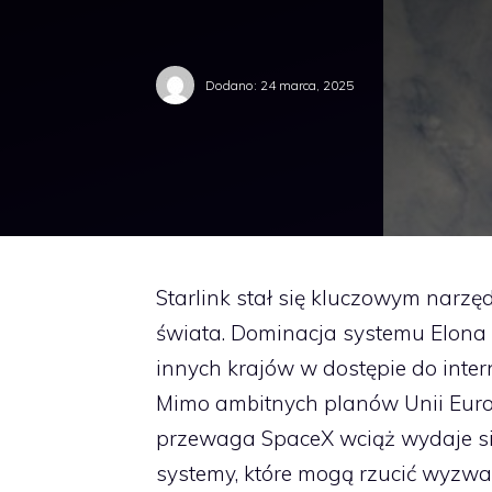
Dodano:
24 marca, 2025
Starlink stał się kluczowym narz
świata. Dominacja systemu Elona 
innych krajów w dostępie do intern
Mimo ambitnych planów Unii Europ
przewaga SpaceX wciąż wydaje się
systemy, które mogą rzucić wyzwan