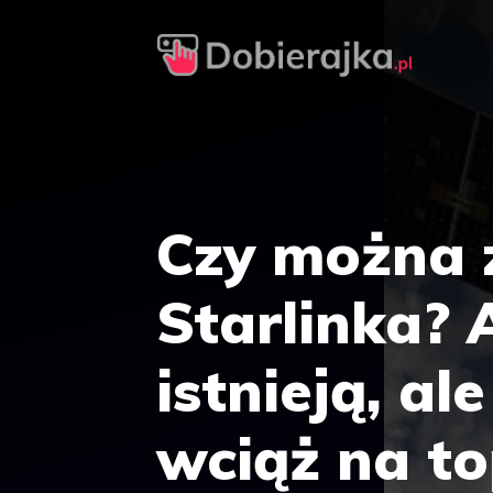
Przejdź
do
treści
Czy można 
Starlinka? 
istnieją, al
wciąż na to