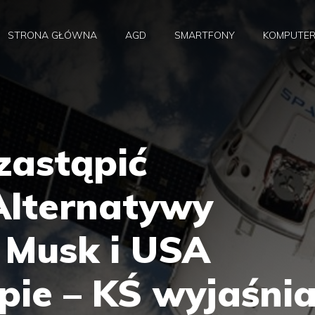
STRONA GŁÓWNA
AGD
SMARTFONY
KOMPUTE
zastąpić
Alternatywy
e Musk i USA
pie – KŚ wyjaśni