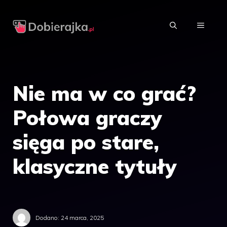
Przejdź
do
MENU
treści
Nie ma w co grać?
Połowa graczy
sięga po stare,
klasyczne tytuły
Dodano:
24 marca, 2025