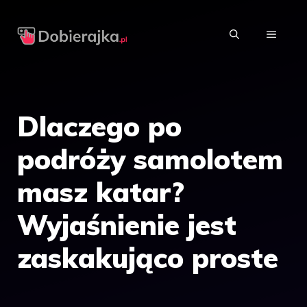
Przejdź
do
MENU
treści
Dlaczego po
podróży samolotem
masz katar?
Wyjaśnienie jest
zaskakująco proste