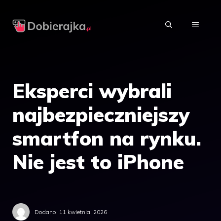
Przejdź
do
MENU
treści
Eksperci wybrali
najbezpieczniejszy
smartfon na rynku.
Nie jest to iPhone
Dodano:
11 kwietnia, 2026