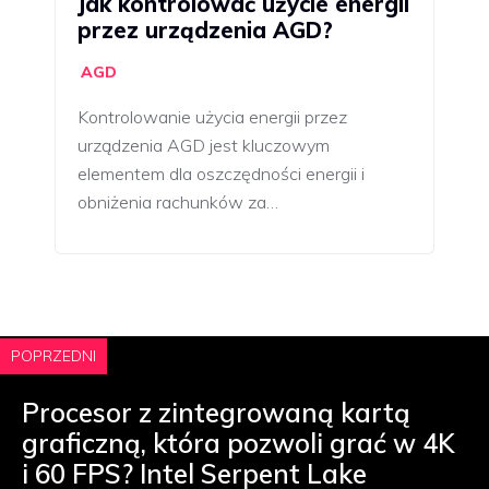
Jak kontrolować użycie energii
przez urządzenia AGD?
AGD
Kontrolowanie użycia energii przez
urządzenia AGD jest kluczowym
elementem dla oszczędności energii i
obniżenia rachunków za…
POPRZEDNI
Procesor z zintegrowaną kartą
graficzną, która pozwoli grać w 4K
i 60 FPS? Intel Serpent Lake