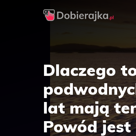
Przejdź
do
treści
Dlaczego t
podwodnyc
lat mają te
Powód jest