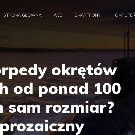
STRONA GŁÓWNA
AGD
SMARTFONY
KOMPUTE
orpedy okrętów
h od ponad 100
n sam rozmiar?
 prozaiczny