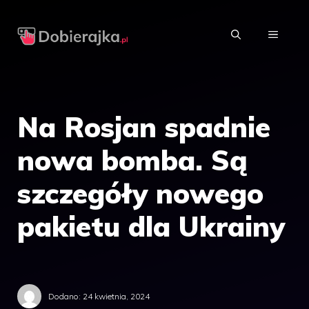
Przejdź
do
MENU
treści
Na Rosjan spadnie
nowa bomba. Są
szczegóły nowego
pakietu dla Ukrainy
Dodano:
24 kwietnia, 2024