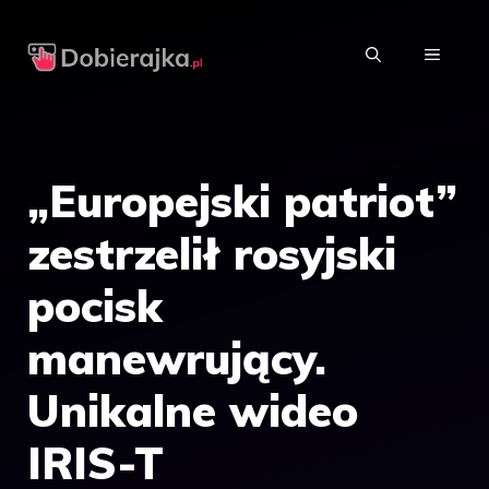
Przejdź
do
MENU
treści
„Europejski patriot”
zestrzelił rosyjski
pocisk
manewrujący.
Unikalne wideo
IRIS-T