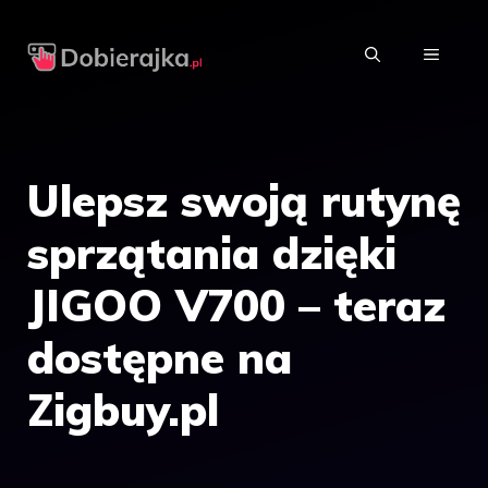
Przejdź
do
MENU
treści
Ulepsz swoją rutynę
sprzątania dzięki
JIGOO V700 – teraz
dostępne na
Zigbuy.pl