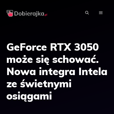
Przejdź
do
MENU
treści
GeForce RTX 3050
może się schować.
Nowa integra Intela
ze świetnymi
osiągami