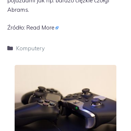
pojazdami jak np. bardzo ciężkie czołgi
Abrams.
Źródło:
Read More
Kategorie
Komputery