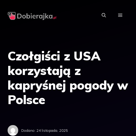
Przejdź
do
MENU
treści
Czołgiści z USA
korzystają z
kapryśnej pogody w
Polsce
Dodano:
24 listopada, 2025