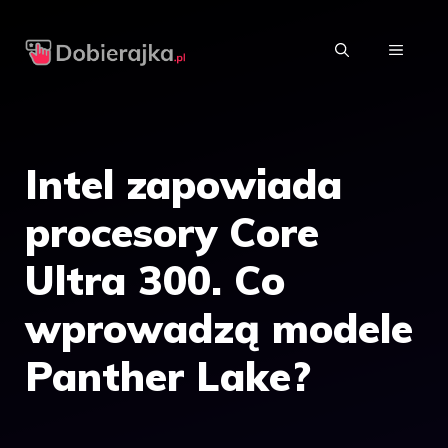
Przejdź
do
MENU
treści
Intel zapowiada
procesory Core
Ultra 300. Co
wprowadzą modele
Panther Lake?