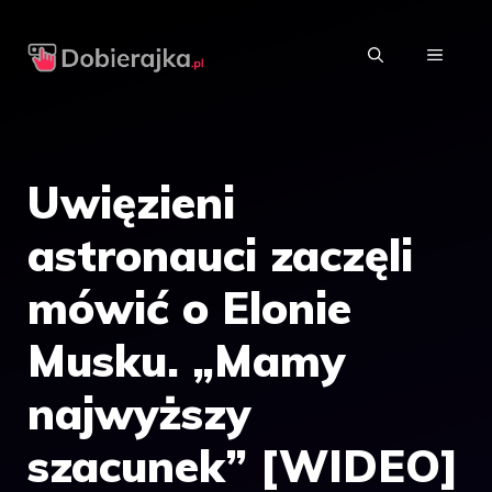
Przejdź
do
MENU
treści
Uwięzieni
astronauci zaczęli
mówić o Elonie
Musku. „Mamy
najwyższy
szacunek” [WIDEO]