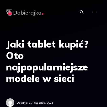
Przejdź
do
MENU
treści
Jaki tablet kupić?
Oto
najpopularniejsze
modele w sieci
Dodano:
21 listopada, 2025