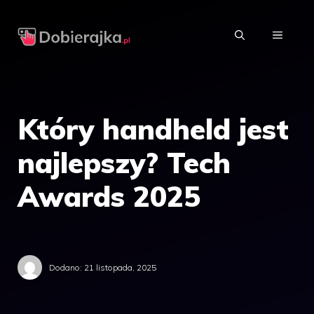
Przejdź
do
MENU
treści
Który handheld jest
najlepszy? Tech
Awards 2025
Dodano:
21 listopada, 2025