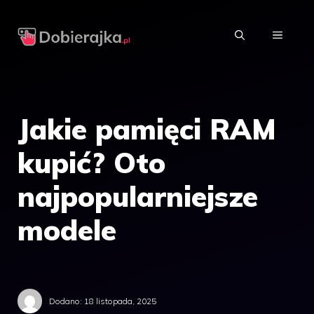
Przejdź
do
MENU
treści
Jakie pamięci RAM
kupić? Oto
najpopularniejsze
modele
Dodano:
18 listopada, 2025