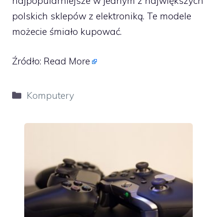
najpopularniejsze w jednym z największych
polskich sklepów z elektroniką. Te modele
możecie śmiało kupować.
Źródło:
Read More
Kategorie
Komputery