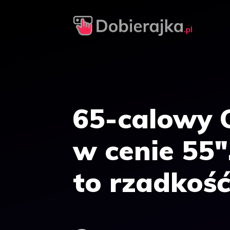
Przejdź
do
treści
65-calowy
w cenie 55″
to rzadkoś