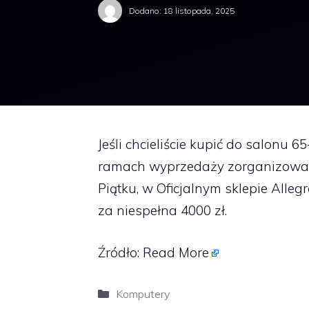
Dodano:
18 listopada, 2025
Jeśli chcieliście kupić do salonu
ramach wyprzedaży zorganizowan
Piątku, w Oficjalnym sklepie Al
za niespełna 4000 zł.
Źródło:
Read More
Kategorie
Komputery