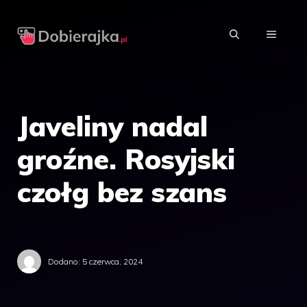
Przejdź
do
MENU
treści
Javeliny nadal
groźne. Rosyjski
czołg bez szans
Dodano:
5 czerwca, 2024