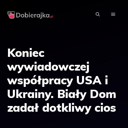
Przejdź
do
MENU
treści
Koniec
wywiadowczej
współpracy USA i
Ukrainy. Biały Dom
zadał dotkliwy cios