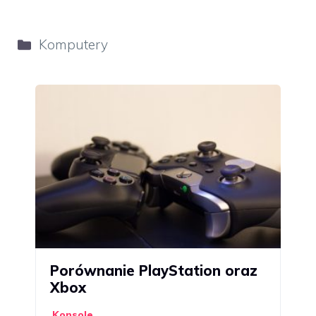
Kategorie
Komputery
Porównanie PlayStation oraz
Xbox
Konsole