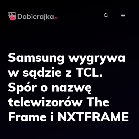
Przejdź
do
MENU
treści
Samsung wygrywa
w sądzie z TCL.
Spór o nazwę
telewizorów The
Frame i NXTFRAME