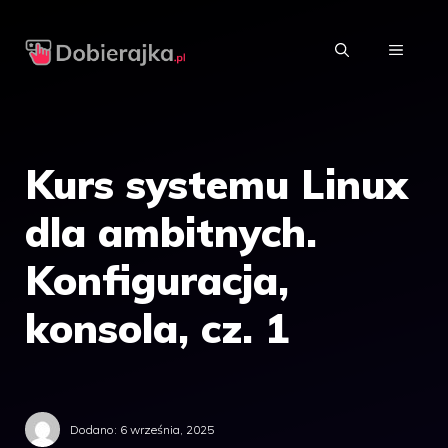
Przejdź
do
MENU
treści
Kurs systemu Linux
dla ambitnych.
Konfiguracja,
konsola, cz. 1
Dodano:
6 września, 2025