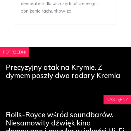
elementem dla oszczędności energii i
obniżenia rachunków za…
POPRZEDNI
Precyzyjny atak na Krymie. Z
dymem poszły dwa radary Kremla
NASTĘPNY
Rolls-Royce wśród soundbarów.
Niesamowity dźwięk kina
domowego i muzyka w jakości Hi-Fi