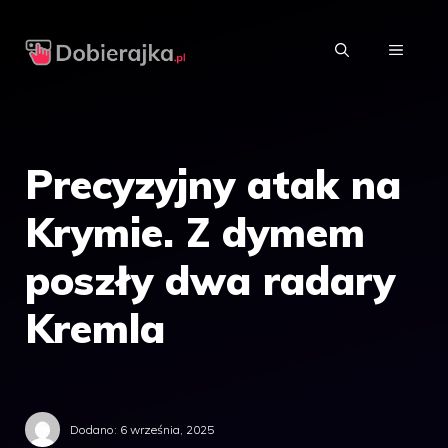
Przejdź
do
MENU
treści
Precyzyjny atak na
Krymie. Z dymem
poszły dwa radary
Kremla
Dodano:
6 września, 2025