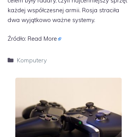
celem były radary, czyli najcenniejszy sprzęt
każdej współczesnej armii. Rosja straciła
dwa wyjątkowo ważne systemy.
Źródło:
Read More
Kategorie
Komputery